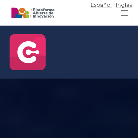
Español
|
Ingles
Conectar
Para vincularte con el ecosistema
de emprendimiento e innovación