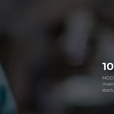
10
MDD
inver
start