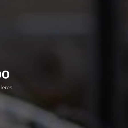
00
lleres