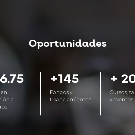
Oportunidades
6.75
+145
+ 2
 en
Fondos y
Cursos, ta
sión a
financiamientos
y eventos
ups