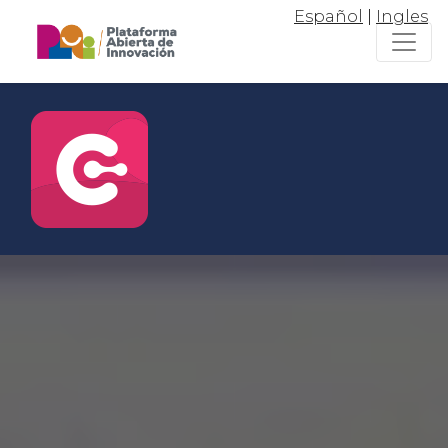
Español
|
Ingles
Conectar
Para vincularte con el ecosistema
de emprendimiento e innovación