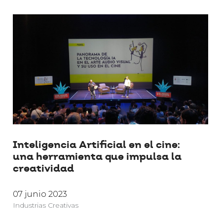
In­te­li­gen­cia Ar­ti­fi­cial en el cine:
una he­rra­mien­ta que im­pul­sa la
crea­ti­vi­dad
07 junio 2023
Industrias Creativas