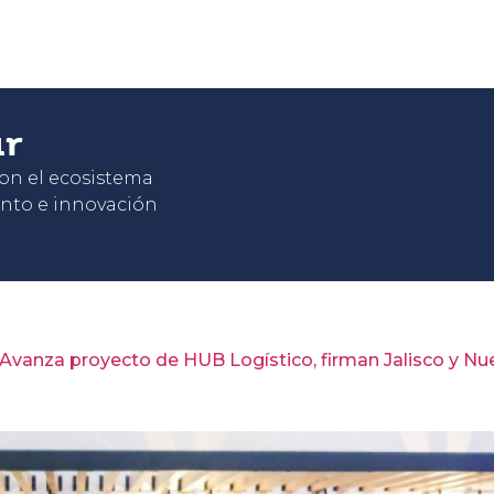
ar
con el ecosistema
nto e innovación
Avanza proyecto de HUB Logístico, firman Jalisco y N