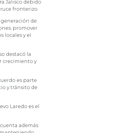
a Jalisco debido
ruce fronterizo.
; generación de
iones; promover
 locales y el
o destacó la
 crecimiento y
cuerdo es parte
io y tránsito de
evo Laredo es el
a, cuenta además
r, manteniendo