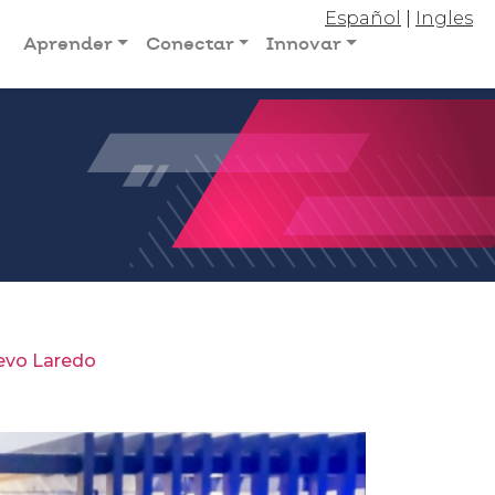
Español
|
Ingles
Aprender
Conectar
Innovar
uevo Laredo