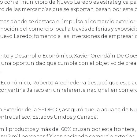
 con el municipio de Nuevo Laredo es estratégica par
o de las mercancías que se exportan pasan por este c
mas donde se destaca el impulso al comercio exterior
oción del comercio local a través de ferias y exposic
uevo Laredo; fomento a las inversiones de empresarios
ento y Desarrollo Económico, Xavier Orendáin De Obes
na oportunidad que cumple con el objetivo de crear
.
lo Económico, Roberto Arechederra destacó que este a
convertir a Jalisco en un referente nacional en comerc
io Exterior de la SEDECO, aseguró que la aduana de Nu
ntre Jalisco, Estados Unidos y Canadá.
 mil productos y más del 60% cruzan por esta fronter
 y 2 mil personas físicas haciendo comercio exterio