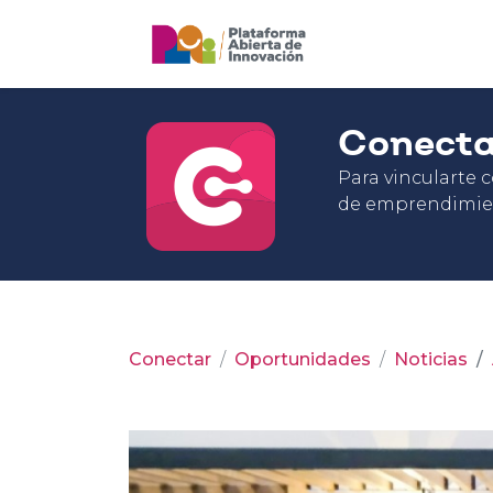
Conect
Para vincularte 
de emprendimie
Conectar
Oportunidades
Noticias