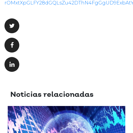
rOMxtXpGLFY28dGQLsZu42DThN4FgGgUD9ExbAt
Noticias relacionadas