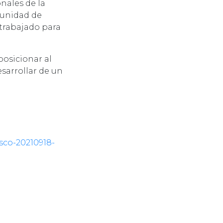
nales de la
tunidad de
n trabajado para
posicionar al
esarrollar de un
sco-20210918-