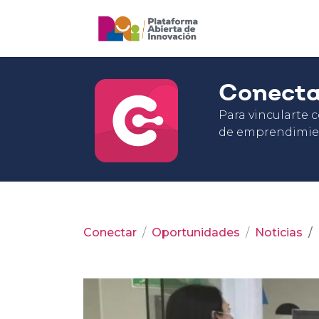
Conect
Para vincularte 
de emprendimie
Conectar
Oportunidades
Noticias