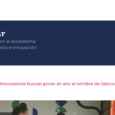
ar
con el ecosistema
nto e innovación
Innovadores buscan poner en alto el nombre de Jalisco