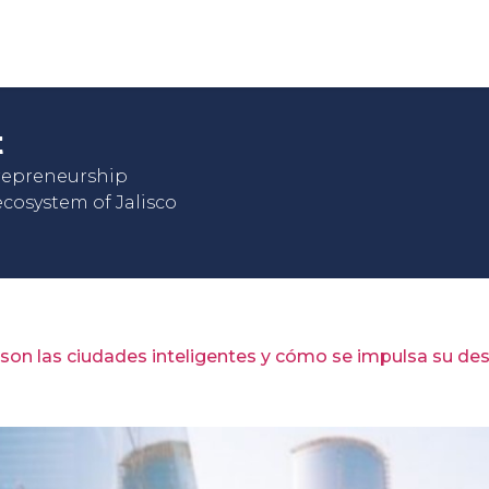
t
trepreneurship
cosystem of Jalisco
son las ciudades inteligentes y cómo se impulsa su des