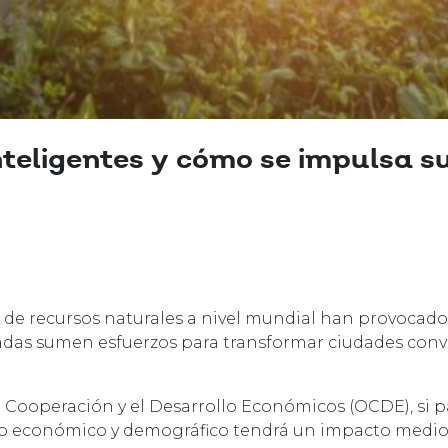
nteligentes y cómo se impulsa s
z de recursos naturales a nivel mundial han provocad
adas sumen esfuerzos para transformar ciudades con
 Cooperación y el Desarrollo Económicos (OCDE), si p
nto económico y demográfico tendrá un impacto medi