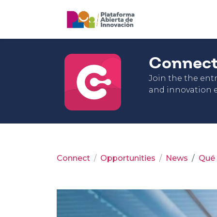
Connec
Join the the en
and innovation e
Connect
Opportunities
News
Qué 