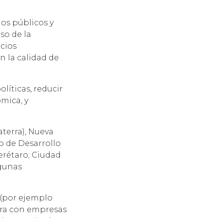
os públicos y
so de la
icios
n la calidad de
olíticas, reducir
mica, y
terra), Nueva
no de Desarrollo
erétaro; Ciudad
lgunas
o (por ejemplo
ora con empresas