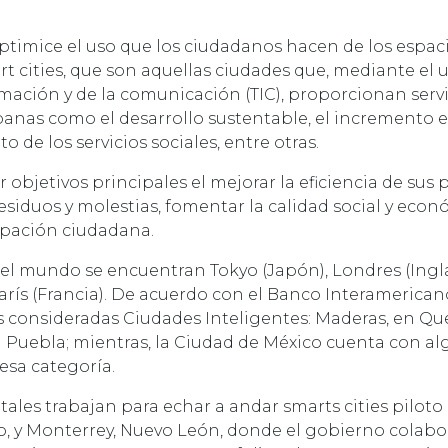
ptimice el uso que los ciudadanos hacen de los espaci
art cities, que son aquellas ciudades que, mediante el u
rmación y de la comunicación (TIC), proporcionan serv
banas como el desarrollo sustentable, el incremento e
 de los servicios sociales, entre otras.
objetivos principales el mejorar la eficiencia de sus p
siduos y molestias, fomentar la calidad social y econó
cipación ciudadana.
 el mundo se encuentran Tokyo (Japón), Londres (Ingla
 París (Francia). De acuerdo con el Banco Interamerica
es consideradas Ciudades Inteligentes: Maderas, en Qu
 en Puebla; mientras, la Ciudad de México cuenta con a
esa categoría.
tatales trabajan para echar a andar smarts cities pilot
o, y Monterrey, Nuevo León, donde el gobierno colab