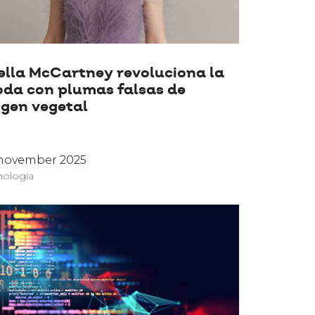
ella McCartney revoluciona la
da con plumas falsas de
igen vegetal
 november 2025
nología