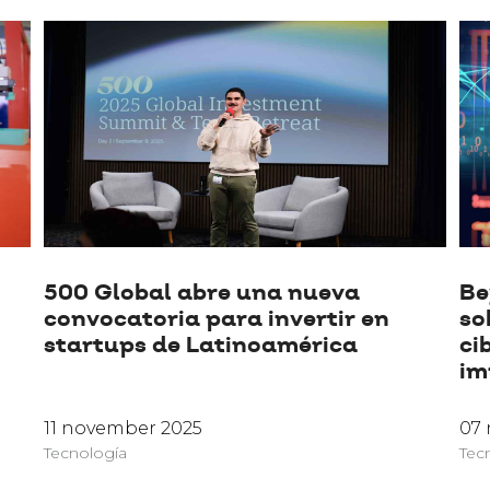
500 Global abre una nueva
Be
convocatoria para invertir en
so
startups de Latinoamérica
ci
im
11 november 2025
07
Tecnología
Tec