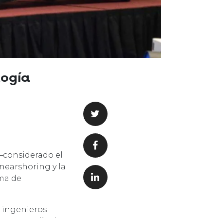
logía
 –considerado el
nearshoring y la
ma de
a ingenieros