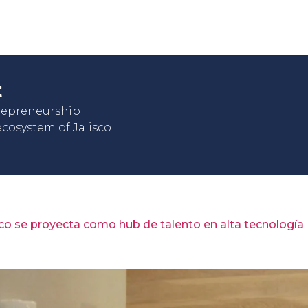
t
trepreneurship
cosystem of Jalisco
sco se proyecta como hub de talento en alta tecnología