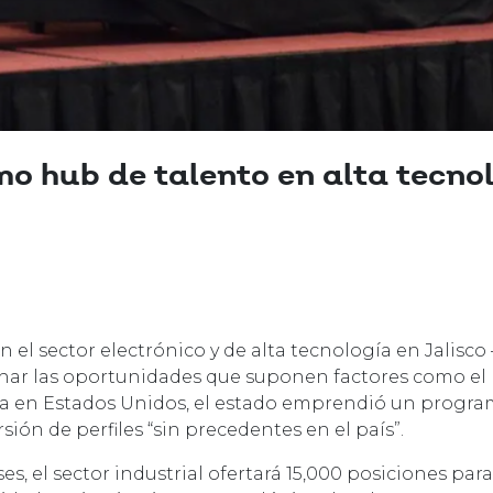
mo hub de talento en alta tecno
 el sector electrónico y de alta tecnología en Jalisco
char las oportunidades que suponen factores como el 
a en Estados Unidos, el estado emprendió un progra
sión de perfiles “sin precedentes en el país”.
es, el sector industrial ofertará 15,000 posiciones par