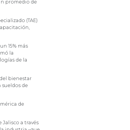
 un promedio de
ecializado (TAE)
capacitación,
; un 15% más
rmó la
logías de la
del bienestar
a sueldos de
américa de
 Jalisco a través
la industria –que