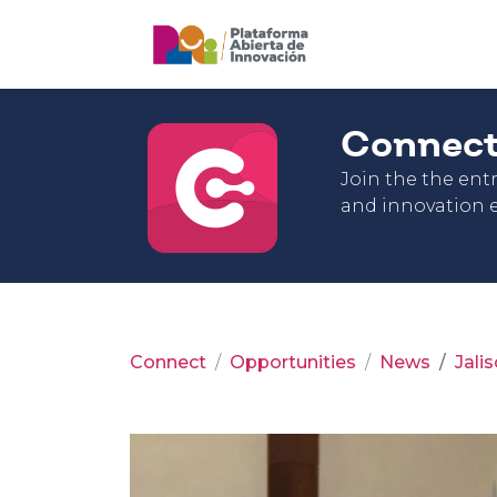
Connec
Join the the en
and innovation e
Connect
Opportunities
News
Jali