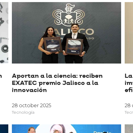
n
Aportan a la ciencia: reciben
La
EXATEC premio Jalisco a la
im
innovación
ef
28 october 2025
28 
Tecnología
Tec