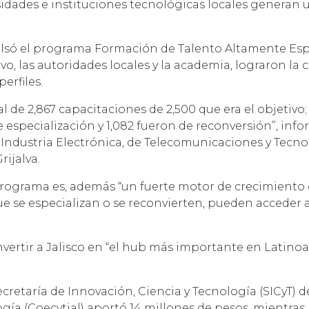
rsidades e instituciones tecnológicas locales generan
mpulsó el programa Formación de Talento Altamente Esp
tivo, las autoridades locales y la academia, lograron la 
erfiles.
l de 2,867 capacitaciones de 2,500 que era el objetivo
e especialización y 1,082 fueron de reconversión”, info
Industria Electrónica, de Telecomunicaciones y Tecno
rijalva.
 programa es, además “un fuerte motor de crecimiento 
que se especializan o se reconvierten, pueden acceder 
vertir a Jalisco en “el hub más importante en Latino
cretaría de Innovación, Ciencia y Tecnología (SICyT) de
gía (Coecytjal) aportó 14 millones de pesos, mientras 