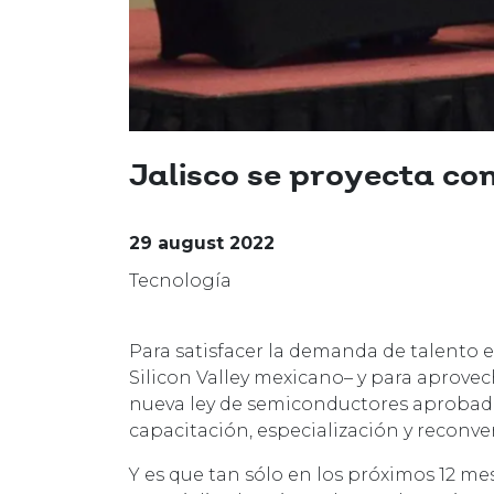
Jalisco se proyecta co
29 august 2022
Tecnología
Para satisfacer la demanda de talento en
Silicon Valley mexicano– y para aprove
nueva ley de semiconductores aprobad
capacitación, especialización y reconver
Y es que tan sólo en los próximos 12 mes