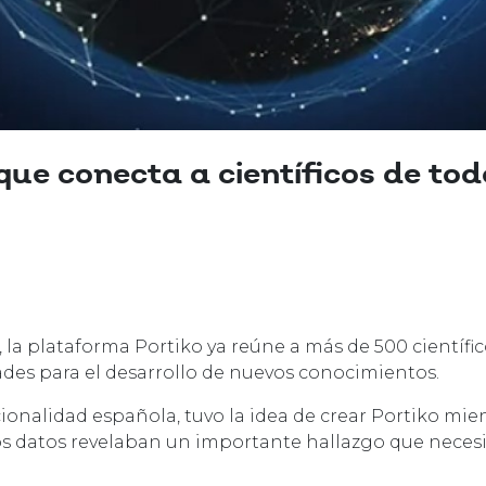
que conecta a científicos de to
la plataforma Portiko ya reúne a más de 500 científic
ades para el desarrollo de nuevos conocimientos.
ionalidad española, tuvo la idea de crear Portiko mie
los datos revelaban un importante hallazgo que neces