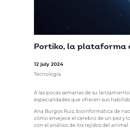
Portiko, la plataforma 
12 july 2024
Tecnología
A las pocas semanas de su lanzamiento, 
especialidades que ofrecen sus habilid
Ana Burgos Ruiz, bioinformática de nac
cómo envejece el cerebro de un pez y 
con el análisis de los tejidos del animal.