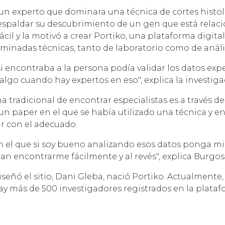
un experto que dominara una técnica de cortes histol
 respaldar su descubrimiento de un gen que está relac
cil y la motivó a crear Portiko, una plataforma digita
rminadas técnicas, tanto de laboratorio como de anális
si encontraba a la persona podía validar los datos e
lgo cuando hay expertos en eso", explica la investigad
 tradicional de encontrar especialistas es a través de
un paper en el que se había utilizado una técnica y e
dar con el adecuado.
n el que si soy bueno analizando esos datos ponga mi
an encontrarme fácilmente y al revés", explica Burgos
eñó el sitio, Dani Gleba, nació Portiko. Actualmente
 más de 500 investigadores registrados en la plataf