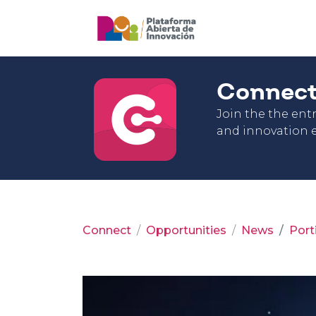
Connec
Join the the en
and innovation e
Connect
Opportunities
News
Port