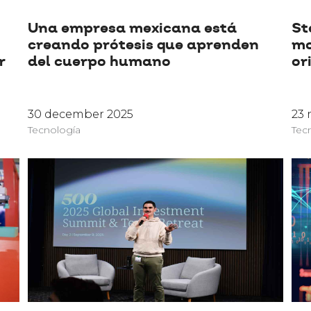
Una empresa mexicana está
St
creando prótesis que aprenden
mo
r
del cuerpo humano
or
30 december 2025
23
Tecnología
Tec