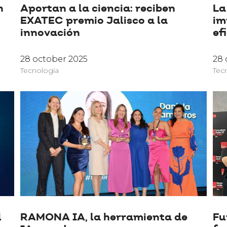
n
Aportan a la ciencia: reciben
La
EXATEC premio Jalisco a la
im
innovación
ef
28 october 2025
28 
Tecnología
Tec
l
RAMONA IA, la herramienta de
Fu