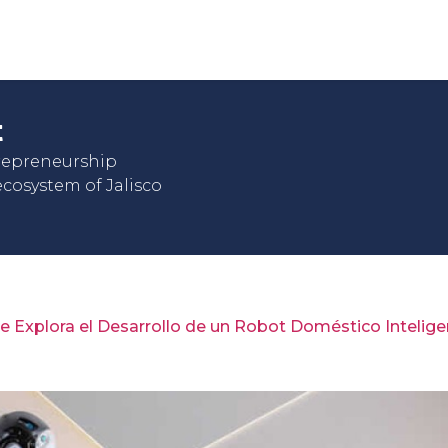
t
trepreneurship
cosystem of Jalisco
e Explora el Desarrollo de un Robot Doméstico Intelige