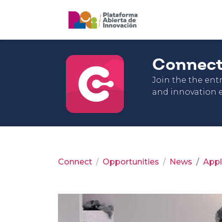
Connec
Join the the en
and innovation e
Connect
Opportunities
News
Appl