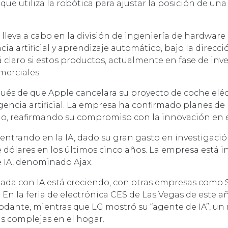
e utiliza la robótica para ajustar la posición de un
 lleva a cabo en la división de ingeniería de hardware
ia artificial y aprendizaje automático, bajo la direcc
claro si estos productos, actualmente en fase de inve
merciales.
pués de que Apple cancelara su proyecto de coche eléct
gencia artificial. La empresa ha confirmado planes de
 año, reafirmando su compromiso con la innovación en
ntrando en la IA, dado su gran gasto en investigación
e dólares en los últimos cinco años. La empresa está in
 IA, denominado Ajax.
ipada con IA está creciendo, con otras empresas com
En la feria de electrónica CES de Las Vegas de este 
rodante, mientras que LG mostró su “agente de IA”, un
as complejas en el hogar.