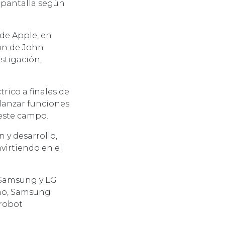
a pantalla según
 de Apple, en
ión de John
stigación,
rico a finales de
 lanzar funciones
 este campo.
 y desarrollo,
virtiendo en el
o Samsung y LG
año, Samsung
 robot