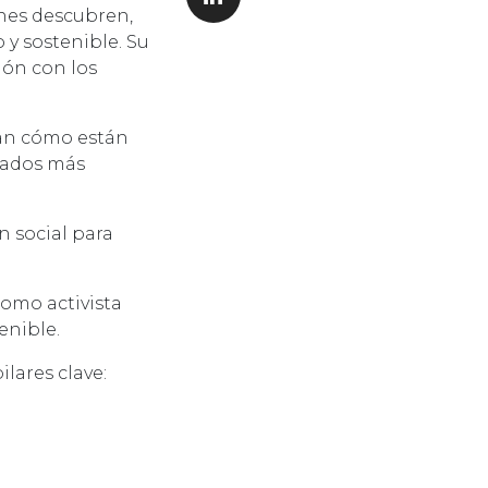
nes descubren,
y sostenible. Su
ión con los
rán cómo están
cados más
n social para
omo activista
enible.
lares clave: