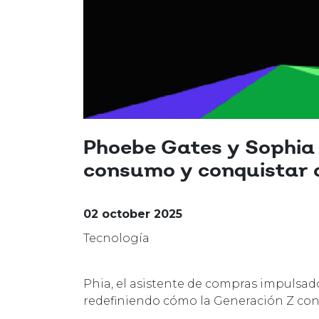
Phoebe Gates y Sophia 
consumo y conquistar a
02 october 2025
Tecnología
Phia, el asistente de compras impulsado
redefiniendo cómo la Generación Z co