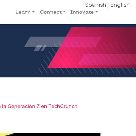
Spanish
|
English
Learn
Connect
Innovate
a la Generación Z en TechCrunch