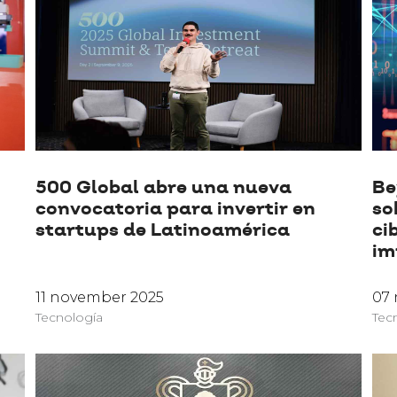
500 Global abre una nueva
Be
convocatoria para invertir en
so
startups de Latinoamérica
ci
im
11 november 2025
07
Tecnología
Tec