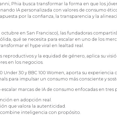
nni, Phia busca transformar la forma en que los jóve
ndo IA personalizada con valores de consumo ético 
apuesta por la confianza, la transparencia y la alineac
e octubre en San Francisco), las fundadoras comparti
ida, qué se necesita para escalar en uno de los mer
ansformar el hype viral en lealtad real.
 reproductivos y la equidad de género, aplica su visió
res en los negocios.
30 Under 30 y BBC 100 Women, aporta su experiencia c
nals para impulsar un consumo más consciente y sost
escalar marcas de IA de consumo enfocadas en tres pi
ención en adopción real.
ón que valora la autenticidad.
 combine inteligencia con propósito.