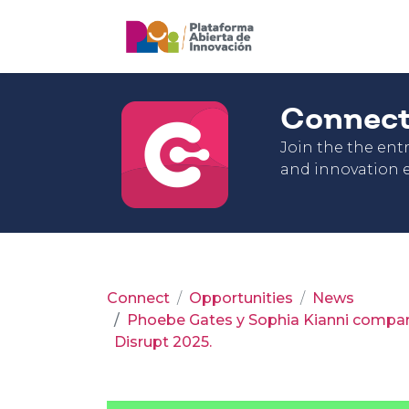
Connec
Join the the en
and innovation e
Connect
Opportunities
News
Phoebe Gates y Sophia Kianni compart
Disrupt 2025.