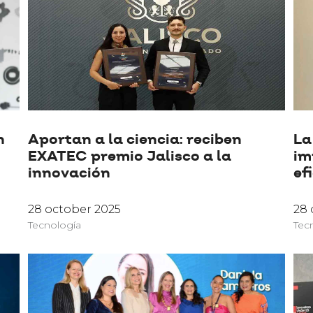
n
Aportan a la ciencia: reciben
La
EXATEC premio Jalisco a la
im
innovación
ef
28 october 2025
28 
Tecnología
Tec