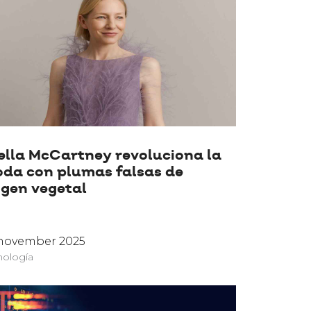
ella McCartney revoluciona la
da con plumas falsas de
igen vegetal
 november 2025
nología