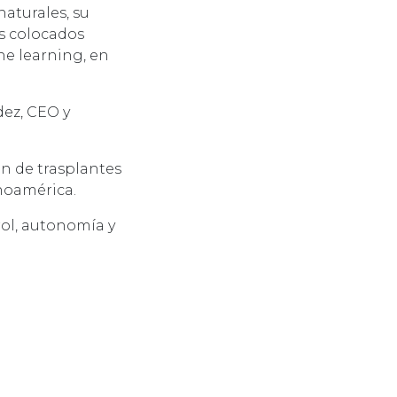
aturales, su
s colocados
ne learning, en
dez, CEO y
ón de trasplantes
inoamérica.
rol, autonomía y