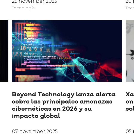
23 november 2025
20
Tecnología
Tec
Beyond Technology lanza alerta
Xa
sobre las principales amenazas
en
cibernéticas en 2026 y su
so
impacto global
07 november 2025
05