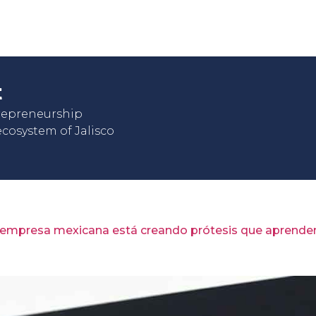
t
trepreneurship
cosystem of Jalisco
empresa mexicana está creando prótesis que aprende