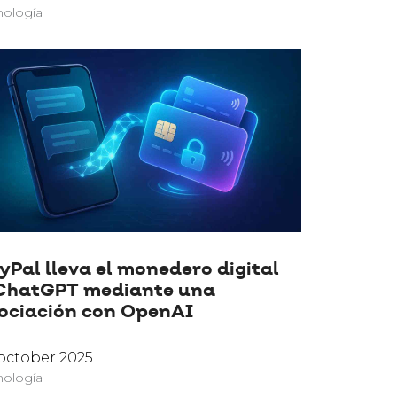
nología
yPal lleva el monedero digital
ChatGPT mediante una
ociación con OpenAI
october 2025
nología