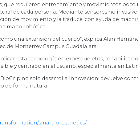
les, que requieren entrenamiento y movimientos poco n
ural de cada persona. Mediante sensores no invasivo
tención de movimiento y la traduce, con ayuda de machi
una mano robótica.
ta como una extensión del cuerpo”, explica Alan Hernán
Tec de Monterrey Campus Guadalajara.
licar esta tecnología en exoesqueletos, rehabilitaci
sible y centrado en el usuario, especialmente en Lat
, BioGrip no solo desarrolla innovación: devuelve cont
o de forma natural.
-transformation/smart-prosthetics/