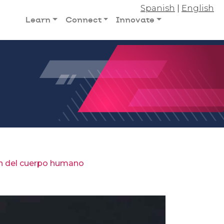
Spanish
|
English
Learn
Connect
Innovate
n del cuerpo humano