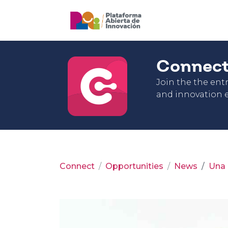
Connec
Join the the en
and innovation e
Connect
Opportunities
News
Una 