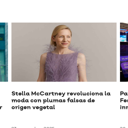
Stella McCartney revoluciona la
Pa
moda con plumas falsas de
Fe
r
origen vegetal
in