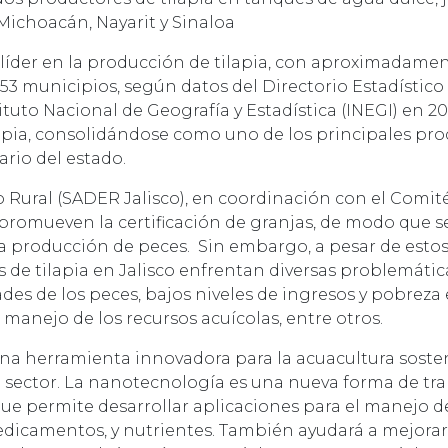
ichoacán, Nayarit y Sinaloa
un líder en la producción de tilapia, con aproximadame
53 municipios, según datos del Directorio Estadístico
to Nacional de Geografía y Estadística (INEGI) en 202
lapia, consolidándose como uno de los principales pro
rio del estado.
lo Rural (SADER Jalisco), en coordinación con el Comité
 promueven la certificación de granjas, de modo que se
 producción de peces. Sin embargo, a pesar de estos 
as de tilapia en Jalisco enfrentan diversas problemáti
es de los peces, bajos niveles de ingresos y pobreza 
anejo de los recursos acuícolas, entre otros.
a herramienta innovadora para la acuacultura soste
sector. La nanotecnología es una nueva forma de tra
que permite desarrollar aplicaciones para el manejo 
edicamentos, y nutrientes. También ayudará a mejorar