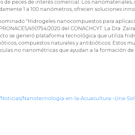
ies de peces de interés comercial. Los nanomateriales,
amente 1 a 100 nanómetros, ofrecen soluciones inno
denominado "Hidrogeles nanocompuestos para aplicac
PRONACES/490754/2020 del CONACHCYT. La Dra. Zaira 
ecto se generó plataforma tecnológica que utiliza hi
óticos, compuestos naturales y antibióticos. Estos m
culas no nanométricas que ayudan a la formación de p
on/Noticias/Nanotecnologia-en-la-Acuacultura--Una-Sol