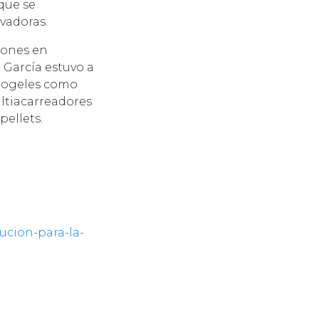
 que se
vadoras.
iones en
García estuvo a
drogeles como
ultiacarreadores
ellets.
ucion-para-la-