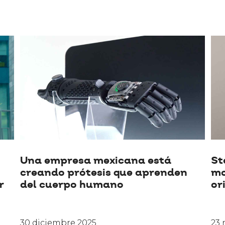
Una empresa mexicana está
St
creando prótesis que aprenden
mo
r
del cuerpo humano
or
30 diciembre 2025
23 