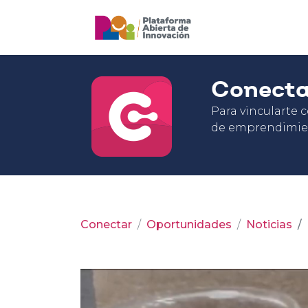
Conect
Para vincularte 
de emprendimie
Conectar
Oportunidades
Noticias