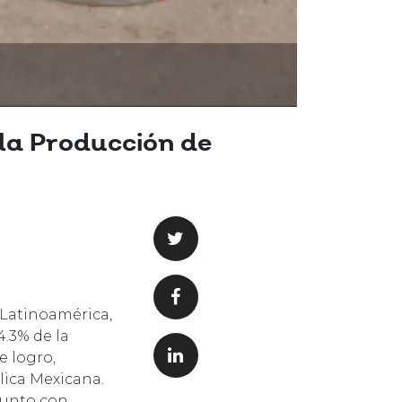
la Producción de
 Latinoamérica,
.3% de la
e logro,
lica Mexicana.
 junto con