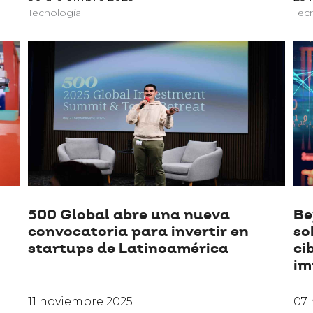
Tecnología
Tec
500 Global abre una nueva
Be
convocatoria para invertir en
so
startups de Latinoamérica
ci
im
11 noviembre 2025
07 